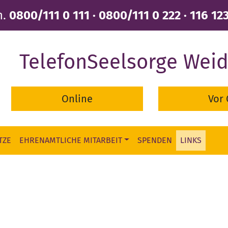
n.
0800/111 0 111 · 0800/111 0 222 · 116 12
TelefonSeelsorge Wei
Online
Vor 
TZE
EHRENAMTLICHE MITARBEIT
SPENDEN
LINKS